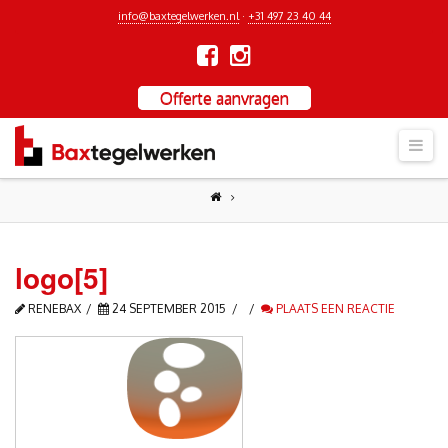
info@baxtegelwerken.nl
·
+31 497 23 40 44
Offerte aanvragen
Nav
logo[5]
RENEBAX
24 SEPTEMBER 2015
PLAATS EEN REACTIE