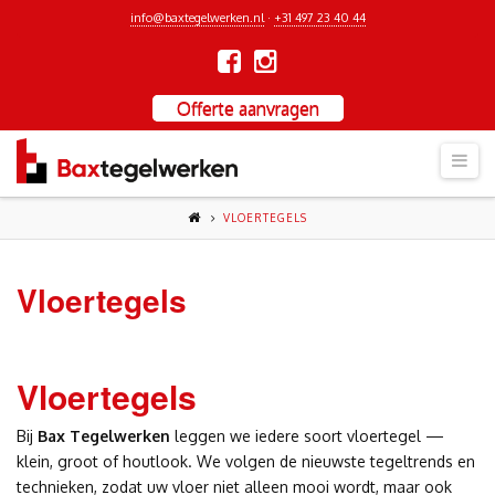
info@baxtegelwerken.nl
·
+31 497 23 40 44
Offerte aanvragen
Nav
VLOERTEGELS
Vloertegels
Vloertegels
Bij
Bax Tegelwerken
leggen we iedere soort vloertegel —
klein, groot of houtlook. We volgen de nieuwste tegeltrends en
technieken, zodat uw vloer niet alleen mooi wordt, maar ook