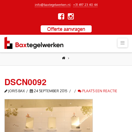
info@baxtegelwerken.nl
·
+31 497 23 40 44
Offerte aanvragen
Nav
DSCN0092
JORIS BAX
24 SEPTEMBER 2015
PLAATS EEN REACTIE