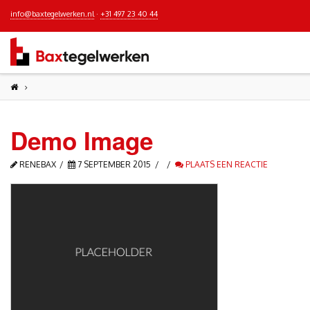
info@baxtegelwerken.nl
·
+31 497 23 40 44
Demo Image
RENEBAX
7 SEPTEMBER 2015
PLAATS EEN REACTIE