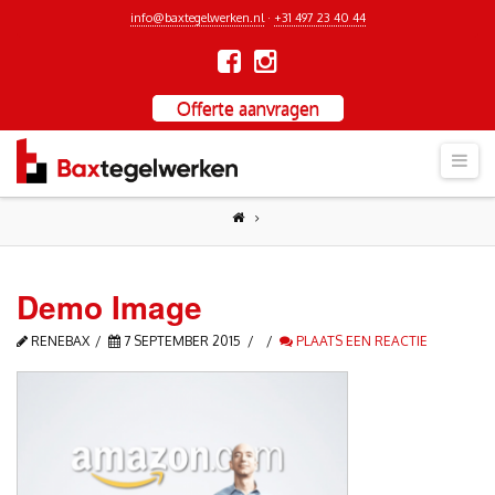
info@baxtegelwerken.nl
·
+31 497 23 40 44
Offerte aanvragen
Nav
Demo Image
RENEBAX
7 SEPTEMBER 2015
PLAATS EEN REACTIE