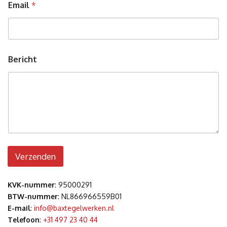
Email
*
*
Bericht
E
m
a
i
l
N
a
a
m
Verzenden
KVK-nummer
: 95000291
BTW-nummer
: NL866966559B01
E-mail
:
info@baxtegelwerken.nl
Telefoon
:
+31 497 23 40 44