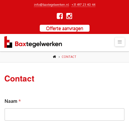
info@baxtegelwerken.nl
·
+31 497 23 40 44
Offerte aanvragen
Nav
CONTACT
Contact
Naam
*