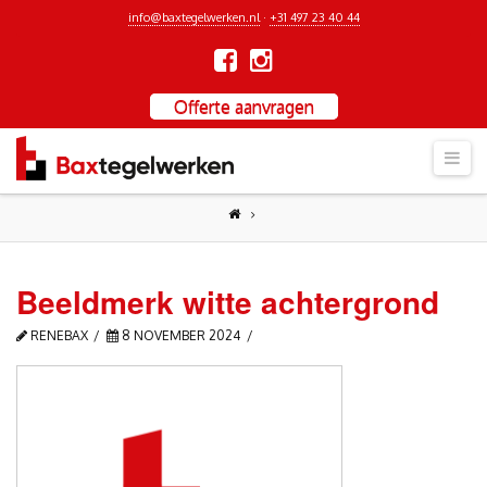
info@baxtegelwerken.nl
·
+31 497 23 40 44
Offerte aanvragen
Nav
Beeldmerk witte achtergrond
RENEBAX
8 NOVEMBER 2024